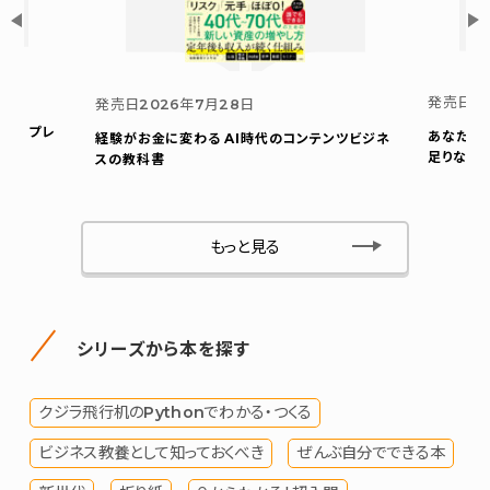
発売日
2
発売日
2026年7月28日
ウト プレ
あなたの
経験がお金に変わる AI時代のコンテンツビジネ
足りない
スの教科書
もっと見る
シリーズから本を探す
クジラ飛行机のPythonでわかる・つくる
ビジネス教養として知っておくべき
ぜんぶ自分でできる本