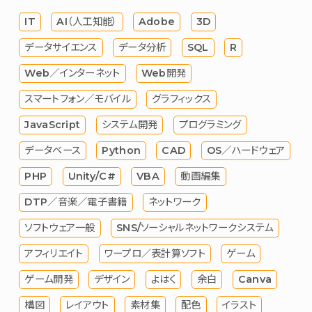
IT
AI（人工知能）
Adobe
3D
データサイエンス
データ分析
SQL
R
Web／インターネット
Web開発
スマートフォン／モバイル
グラフィックス
JavaScript
システム開発
プログラミング
データベース
Python
CAD
OS／ハードウェア
PHP
Unity/C#
VBA
動画編集
DTP／音楽／電子書籍
ネットワーク
ソフトウェア一般
SNS/ソーシャルネットワークシステム
アフィリエイト
ワープロ／表計算ソフト
ゲーム
ゲーム開発
デザイン
よはく
余白
Canva
構図
レイアウト
素材集
配色
イラスト