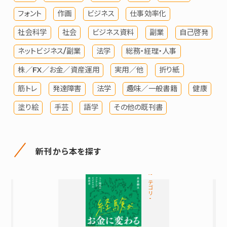
フォント
作画
ビジネス
仕事効率化
社会科学
社会
ビジネス資料
副業
自己啓発
ネットビジネス/副業
法学
総務・経理・人事
株／FX／お金／資産運用
実用／他
折り紙
筋トレ
発達障害
法学
趣味／一般書籍
健康
塗り絵
手芸
語学
その他の既刊書
新刊から本を探す
カテゴリ-