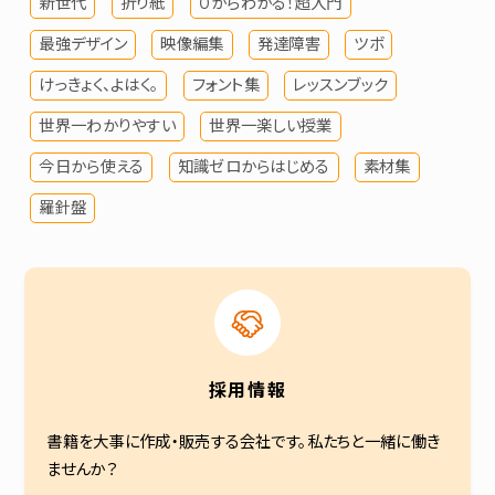
新世代
折り紙
０からわかる！超入門
最強デザイン
映像編集
発達障害
ツボ
けっきょく、よはく。
フォント集
レッスンブック
世界一わかりやすい
世界一楽しい授業
今日から使える
知識ゼロからはじめる
素材集
羅針盤
採用情報
書籍を大事に作成・販売する会社です。私たちと一緒に働き
ませんか？