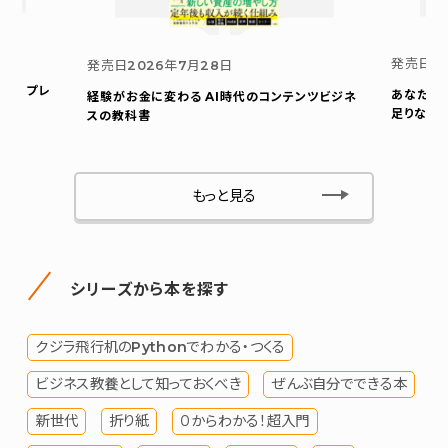
発売日
2
発売日
2026年7月28日
ウト プレ
あなたの
経験がお金に変わる AI時代のコンテンツビジネ
足りない
スの教科書
もっと見る
シリーズから本を探す
クジラ飛行机のPythonでわかる・つくる
ビジネス教養として知っておくべき
ぜんぶ自分でできる本
新世代
折り紙
０からわかる！超入門