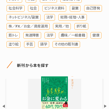
社会科学
社会
ビジネス資料
副業
自己啓発
ネットビジネス/副業
法学
総務・経理・人事
株／FX／お金／資産運用
実用／他
折り紙
筋トレ
発達障害
法学
趣味／一般書籍
健康
塗り絵
手芸
語学
その他の既刊書
新刊から本を探す
カテゴリ-