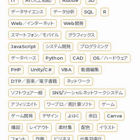
IT
AI（人工知能）
Adobe
3D
データサイエンス
データ分析
SQL
R
Web／インターネット
Web開発
スマートフォン／モバイル
グラフィックス
JavaScript
システム開発
プログラミング
データベース
Python
CAD
OS／ハードウェア
PHP
Unity/C#
VBA
動画編集
DTP／音楽／電子書籍
ネットワーク
ソフトウェア一般
SNS/ソーシャルネットワークシステム
アフィリエイト
ワープロ／表計算ソフト
ゲーム
ゲーム開発
デザイン
よはく
余白
Canva
構図
レイアウト
素材集
配色
イラスト
フォント
作画
ビジネス
仕事効率化