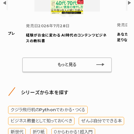
発売日
2
発売日
2026年7月28日
ウト プレ
あなたの
経験がお金に変わる AI時代のコンテンツビジネ
足りない
スの教科書
もっと見る
シリーズから本を探す
クジラ飛行机のPythonでわかる・つくる
ビジネス教養として知っておくべき
ぜんぶ自分でできる本
新世代
折り紙
０からわかる！超入門