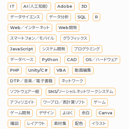
IT
AI（人工知能）
Adobe
3D
データサイエンス
データ分析
SQL
R
Web／インターネット
Web開発
スマートフォン／モバイル
グラフィックス
JavaScript
システム開発
プログラミング
データベース
Python
CAD
OS／ハードウェア
PHP
Unity/C#
VBA
動画編集
DTP／音楽／電子書籍
ネットワーク
ソフトウェア一般
SNS/ソーシャルネットワークシステム
アフィリエイト
ワープロ／表計算ソフト
ゲーム
ゲーム開発
デザイン
よはく
余白
Canva
構図
レイアウト
素材集
配色
イラスト