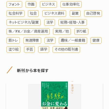
フォント
作画
ビジネス
仕事効率化
社会科学
社会
ビジネス資料
副業
自己啓発
ネットビジネス/副業
法学
総務・経理・人事
株／FX／お金／資産運用
実用／他
折り紙
筋トレ
発達障害
法学
趣味／一般書籍
健康
塗り絵
手芸
語学
その他の既刊書
新刊から本を探す
カテゴリ-