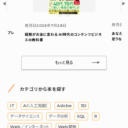
発売日
2
発売日
2026年7月28日
ウト プレ
あなたの
経験がお金に変わる AI時代のコンテンツビジネ
足りない
スの教科書
もっと見る
カテゴリから本を探す
IT
AI（人工知能）
Adobe
3D
データサイエンス
データ分析
SQL
R
Web／インターネット
Web開発