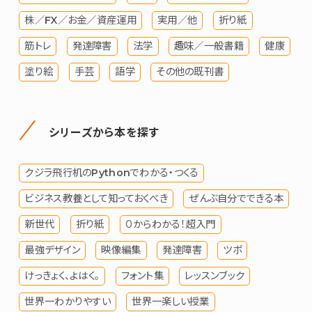
株／FX／お金／資産運用
実用／他
折り紙
筋トレ
発達障害
法学
趣味／一般書籍
健康
塗り絵
手芸
語学
その他の既刊書
シリーズから本を探す
クジラ飛行机のPythonでわかる・つくる
ビジネス教養として知っておくべき
ぜんぶ自分でできる本
新世代
折り紙
０からわかる！超入門
最強デザイン
映像編集
発達障害
ツボ
けっきょく、よはく。
フォント集
レッスンブック
世界一わかりやすい
世界一楽しい授業