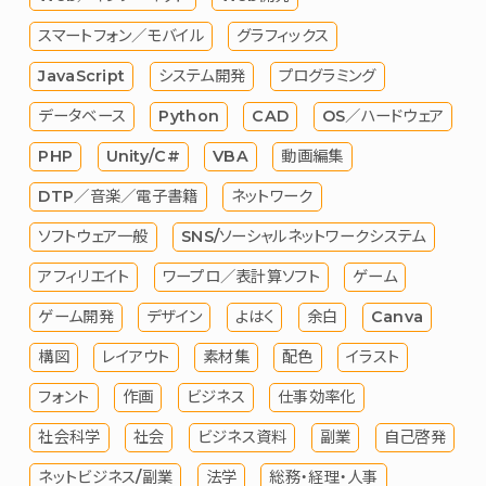
スマートフォン／モバイル
グラフィックス
JavaScript
システム開発
プログラミング
データベース
Python
CAD
OS／ハードウェア
PHP
Unity/C#
VBA
動画編集
DTP／音楽／電子書籍
ネットワーク
ソフトウェア一般
SNS/ソーシャルネットワークシステム
アフィリエイト
ワープロ／表計算ソフト
ゲーム
ゲーム開発
デザイン
よはく
余白
Canva
構図
レイアウト
素材集
配色
イラスト
フォント
作画
ビジネス
仕事効率化
社会科学
社会
ビジネス資料
副業
自己啓発
ネットビジネス/副業
法学
総務・経理・人事