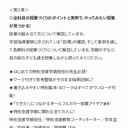
＜第３章＞
◎全科目の授業づくりのポイントと実例で、やってみたい授業
が見つかる！
授業の組み立て方について解説しています。
学習指導要領に示されている「目標」の確認、そして事例を通し
て各教科の授業づくりについて解説しています。学級の子など、
目の前の子ども達を想像しながら読んでみてください。
★はじめての特別支援学級担任の先生必読！
★ワーク付きで思考整理がそのまま指導記録に！
★書き込みやすい特別製本！＆ワークはすべてダウンロード可
能！
★「できた！」につながるオールフルカラー授業アイデア89！
★特別支援学級に関わる全ての人に！
特別支援学級担任／特別支援教育コーディネーター／学年主
任／初任者／指導担当／管理職 ほか