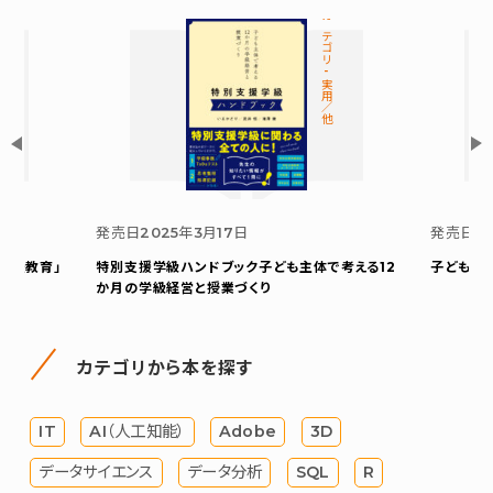
カテゴリ-実用／他
発売日
2
発売日
2025年3月17日
支援教育」
子どもの
特別支援学級ハンドブック
子ども主体で考える12
か月の学級経営と授業づくり
カテゴリから本を探す
IT
AI（人工知能）
Adobe
3D
データサイエンス
データ分析
SQL
R