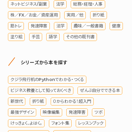
ネットビジネス/副業
法学
総務・経理・人事
株／FX／お金／資産運用
実用／他
折り紙
筋トレ
発達障害
法学
趣味／一般書籍
健康
塗り絵
手芸
語学
その他の既刊書
シリーズから本を探す
クジラ飛行机のPythonでわかる・つくる
ビジネス教養として知っておくべき
ぜんぶ自分でできる本
新世代
折り紙
０からわかる！超入門
最強デザイン
映像編集
発達障害
ツボ
けっきょく、よはく。
フォント集
レッスンブック