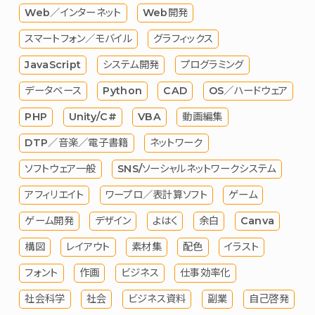
Web／インターネット
Web開発
スマートフォン／モバイル
グラフィックス
JavaScript
システム開発
プログラミング
データベース
Python
CAD
OS／ハードウェア
PHP
Unity/C#
VBA
動画編集
DTP／音楽／電子書籍
ネットワーク
ソフトウェア一般
SNS/ソーシャルネットワークシステム
アフィリエイト
ワープロ／表計算ソフト
ゲーム
ゲーム開発
デザイン
よはく
余白
Canva
構図
レイアウト
素材集
配色
イラスト
フォント
作画
ビジネス
仕事効率化
社会科学
社会
ビジネス資料
副業
自己啓発