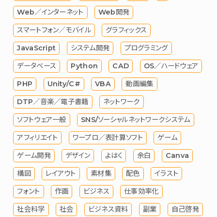
Web／インターネット
Web開発
スマートフォン／モバイル
グラフィックス
JavaScript
システム開発
プログラミング
データベース
Python
CAD
OS／ハードウェア
PHP
Unity/C#
VBA
動画編集
DTP／音楽／電子書籍
ネットワーク
ソフトウェア一般
SNS/ソーシャルネットワークシステム
アフィリエイト
ワープロ／表計算ソフト
ゲーム
ゲーム開発
デザイン
よはく
余白
Canva
構図
レイアウト
素材集
配色
イラスト
フォント
作画
ビジネス
仕事効率化
社会科学
社会
ビジネス資料
副業
自己啓発