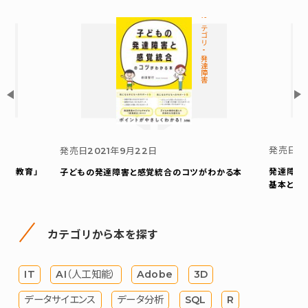
カテゴリ-発達障害
発売日
2
発売日
2021年9月22日
支援教育」
発達障害
子どもの発達障害と感覚統合のコツがわかる本
基本と利
カテゴリから本を探す
IT
AI（人工知能）
Adobe
3D
データサイエンス
データ分析
SQL
R