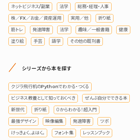
ネットビジネス/副業
法学
総務・経理・人事
株／FX／お金／資産運用
実用／他
折り紙
筋トレ
発達障害
法学
趣味／一般書籍
健康
塗り絵
手芸
語学
その他の既刊書
シリーズから本を探す
クジラ飛行机のPythonでわかる・つくる
ビジネス教養として知っておくべき
ぜんぶ自分でできる本
新世代
折り紙
０からわかる！超入門
最強デザイン
映像編集
発達障害
ツボ
けっきょく、よはく。
フォント集
レッスンブック