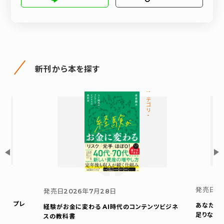
新刊から本を探す
カテゴリ-
発売日
2
発売日
2026年7月28日
ウト プレ
あなたの
経験がお金に変わる AI時代のコンテンツビジネ
足りない
スの教科書