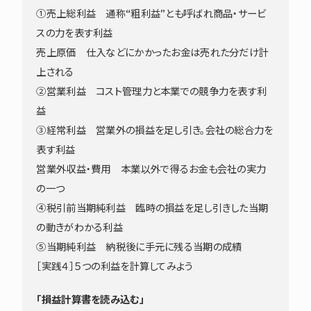
①売上総利益 通称“粗利益”とも呼ばれ商品・サービ
スの力を表す利益
売上原価 仕入などにかかったお金は売れた分だけ計
上される
②営業利益 コスト管理力と本業での競争力を表す利
益
③経常利益 営業外の損益を足し引き。会社の総合力を
表す利益
営業外収益・費用 本業以外で得るお金も会社の実力
の一つ
④税引前当期純利益 臨時の損益を足し引きした当期
の動きがわかる利益
⑤当期純利益 納税後に手元に残る当期の成績
［実践４］５つの利益を計算してみよう
「損益計算書を読み込む」