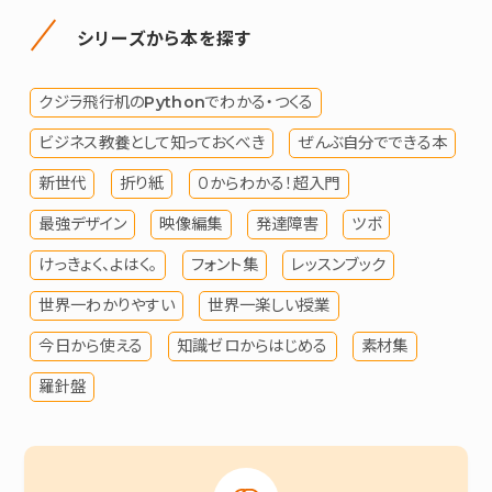
シリーズから本を探す
クジラ飛行机のPythonでわかる・つくる
ビジネス教養として知っておくべき
ぜんぶ自分でできる本
新世代
折り紙
０からわかる！超入門
最強デザイン
映像編集
発達障害
ツボ
けっきょく、よはく。
フォント集
レッスンブック
世界一わかりやすい
世界一楽しい授業
今日から使える
知識ゼロからはじめる
素材集
羅針盤