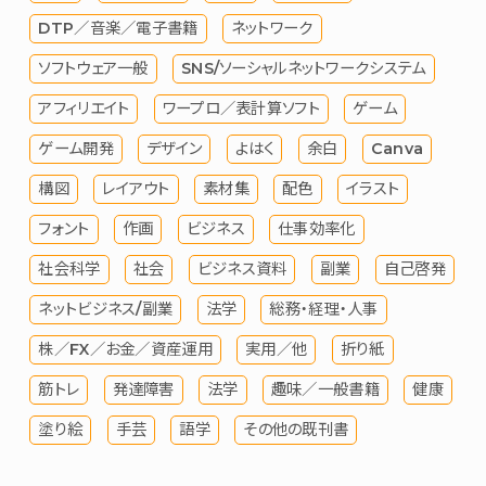
DTP／音楽／電子書籍
ネットワーク
ソフトウェア一般
SNS/ソーシャルネットワークシステム
アフィリエイト
ワープロ／表計算ソフト
ゲーム
ゲーム開発
デザイン
よはく
余白
Canva
構図
レイアウト
素材集
配色
イラスト
フォント
作画
ビジネス
仕事効率化
社会科学
社会
ビジネス資料
副業
自己啓発
ネットビジネス/副業
法学
総務・経理・人事
株／FX／お金／資産運用
実用／他
折り紙
筋トレ
発達障害
法学
趣味／一般書籍
健康
塗り絵
手芸
語学
その他の既刊書