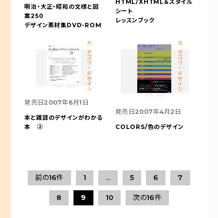
HTML/XHTML＆スタイル
明治・大正・昭和の文様と図
シート
案250
レッスンブック
デザイン素材集DVD-ROM
カテゴリ-デザイン
カテゴリ-デザイン
発売日
2007年6月1日
発売日
2007年4月2日
本と雑誌のデザインがわかる
本 ②
COLORS/色のデザイン
前の16件
1
...
5
6
7
8
9
10
次の16件