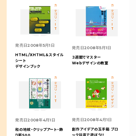
カテゴリ-IT
カテゴリ-IT
発売日
2008年5月1日
発売日
2008年5月1日
HTML/XHTML＆スタイル
３週間でマスター
シート
Webデザインの教室
デザインブック
カテゴリ-IT
カテゴリ-デザイン
発売日
2008年4月1日
発売日
2008年4月1日
創作アイデアの玉手箱
ブロ
和の地紋・クリップアート・飾
ック玩具で遊ぼう!!
り罫500