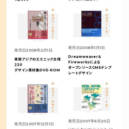
カテゴリ-デザイン
カテゴリ-IT
発売日
2008年1月1日
発売日
2008年2月1日
Dreamweaver＆
東南アジアのエスニック文様
Fireworksによる
220
オープンソースCMSテンプ
デザイン素材集DVD-ROM
レートデザイン
カテゴリ-デザイン
カテゴリ-IT
発売日
2007年6月20日
発売日
2007年12月1日