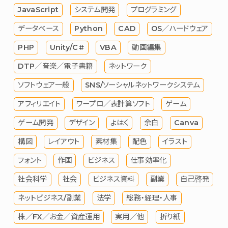
JavaScript
システム開発
プログラミング
データベース
Python
CAD
OS／ハードウェア
PHP
Unity/C#
VBA
動画編集
DTP／音楽／電子書籍
ネットワーク
ソフトウェア一般
SNS/ソーシャルネットワークシステム
アフィリエイト
ワープロ／表計算ソフト
ゲーム
ゲーム開発
デザイン
よはく
余白
Canva
構図
レイアウト
素材集
配色
イラスト
フォント
作画
ビジネス
仕事効率化
社会科学
社会
ビジネス資料
副業
自己啓発
ネットビジネス/副業
法学
総務・経理・人事
株／FX／お金／資産運用
実用／他
折り紙