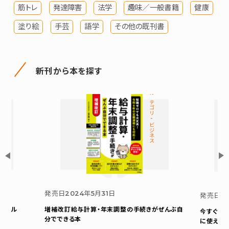
筋トレ
発達障害
法学
趣味／一般書籍
健康
塗り絵
手芸
語学
その他の既刊書
新刊から本を探す
カテゴリ-ビジネス
発売日
2024年5月31日
発売日
2
ムネイル
増補改訂
給与計算・年末調整の手続きが
ぜんぶ自
今すぐ伝え
分でできる本
に使える