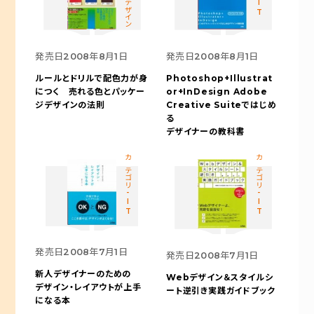
発売日
2008年8月1日
発売日
2008年8月1日
ルールとドリルで配色力が身
Photoshop+Illustrat
につく
売れる色とパッケー
or+InDesign Adobe
ジデザインの法則
Creative Suiteではじめ
る
デザイナーの教科書
カテゴリ-IT
カテゴリ-IT
発売日
2008年7月1日
発売日
2008年7月1日
新人デザイナーのための
Webデザイン＆スタイルシ
デザイン・レイアウトが上手
ート逆引き実践ガイドブック
になる本