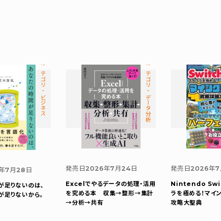
カテゴリ-ビジネス
カテゴリ-データ分析
発売日
2026年7月24日
発売日
2026年7
6年7月28日
Excelでやるデータの処理・活用
Nintendo Sw
が足りないのは、
を究める本 収集→整形→集計
ラを極める！
マイ
が足りないから。
→分析→共有
攻略大聖典