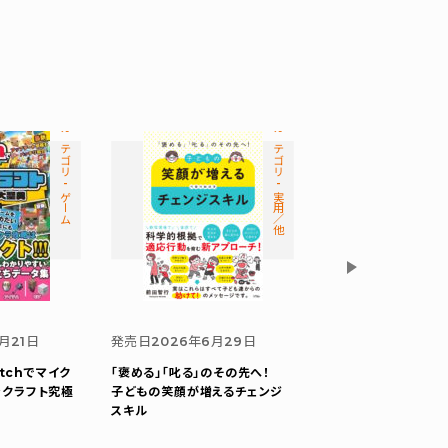
カテゴリ-ゲーム
カテゴリ-実用／他
発売日
2026年6月2
月21日
発売日
2026年6月29日
ブラウザーのリソース
itchでマイク
「褒める」「叱る」のその先へ！
そう！
ブラウザー・オ
ンクラフト究極
子どもの笑顔が増えるチェンジ
ーション・コーディング
スキル