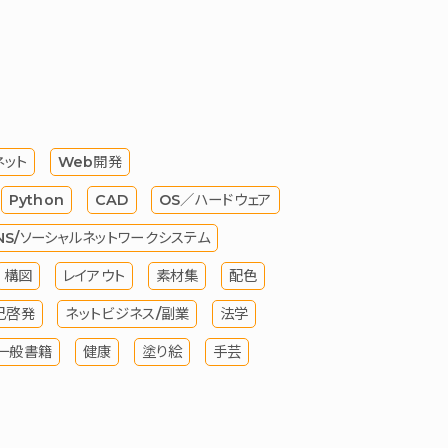
ネット
Web開発
Python
CAD
OS／ハードウェア
NS/ソーシャルネットワークシステム
構図
レイアウト
素材集
配色
己啓発
ネットビジネス/副業
法学
一般書籍
健康
塗り絵
手芸