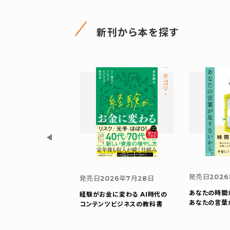
新刊から本を探す
カテゴリ-折り紙
カテゴリ-
026年5月27日
発売日
202
発売日
2026年7月28日
両面折り紙
折り紙インサ
あなたの時間
経験がお金に変わる AI時代の
 プレミアム
あなたの言葉
コンテンツビジネスの教科書