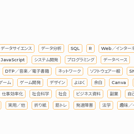
データサイエンス
データ分析
SQL
R
Web／インター
JavaScript
システム開発
プログラミング
データベース
DTP／音楽／電子書籍
ネットワーク
ソフトウェア一般
S
ゲーム
ゲーム開発
デザイン
よはく
余白
Canva
仕事効率化
社会科学
社会
ビジネス資料
副業
自
実用／他
折り紙
筋トレ
発達障害
法学
趣味／