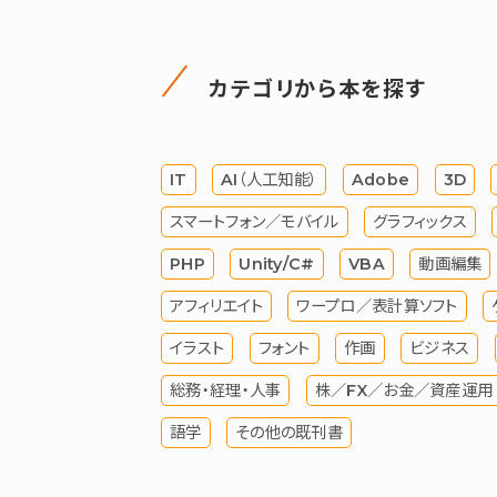
カテゴリから本を探す
IT
AI（人工知能）
Adobe
3D
スマートフォン／モバイル
グラフィックス
PHP
Unity/C#
VBA
動画編集
アフィリエイト
ワープロ／表計算ソフト
イラスト
フォント
作画
ビジネス
総務・経理・人事
株／FX／お金／資産運用
語学
その他の既刊書