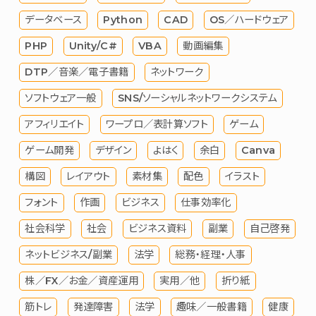
データベース
Python
CAD
OS／ハードウェア
PHP
Unity/C#
VBA
動画編集
DTP／音楽／電子書籍
ネットワーク
ソフトウェア一般
SNS/ソーシャルネットワークシステム
アフィリエイト
ワープロ／表計算ソフト
ゲーム
ゲーム開発
デザイン
よはく
余白
Canva
構図
レイアウト
素材集
配色
イラスト
フォント
作画
ビジネス
仕事効率化
社会科学
社会
ビジネス資料
副業
自己啓発
ネットビジネス/副業
法学
総務・経理・人事
株／FX／お金／資産運用
実用／他
折り紙
筋トレ
発達障害
法学
趣味／一般書籍
健康