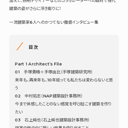
加えて、照明デザイナーなどのコラボレーターへの取材で現代
建築の姿がさらに浮き彫りに！
一流建築家6人へのかつてない徹底インタビュー集
目次
Part 1 Architect’s File
01 手塚貴晴＋手塚由比（手塚建築研究所）
来年も、再来年も、10年経っても私たちは変わらないと思
う
02 中村拓志（NAP建築設計事務所）
今まで体感したことのない感覚を呼び起こす建築を作り
たい
03 石上純也（石上純也建築設計事務所）
現実の世の中に新しい世界を作り出すこと