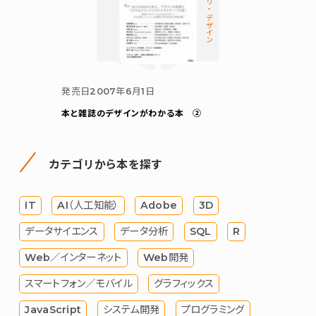
カテゴリ-デザイン
発売日
2007年6月1日
本と雑誌のデザインがわかる本 ②
カテゴリから本を探す
IT
AI（人工知能）
Adobe
3D
データサイエンス
データ分析
SQL
R
Web／インターネット
Web開発
スマートフォン／モバイル
グラフィックス
JavaScript
システム開発
プログラミング