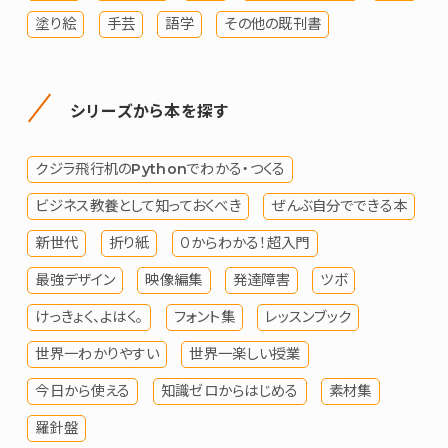
塗り絵
手芸
語学
その他の既刊書
シリーズから本を探す
クジラ飛行机のPythonでわかる・つくる
ビジネス教養として知っておくべき
ぜんぶ自分でできる本
新世代
折り紙
０からわかる！超入門
最強デザイン
映像編集
発達障害
ツボ
けっきょく、よはく。
フォント集
レッスンブック
世界一わかりやすい
世界一楽しい授業
今日から使える
知識ゼロからはじめる
素材集
羅針盤