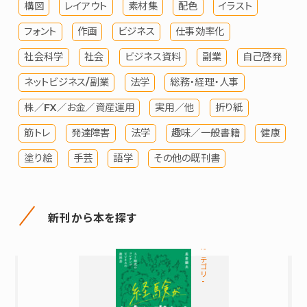
構図
レイアウト
素材集
配色
イラスト
フォント
作画
ビジネス
仕事効率化
社会科学
社会
ビジネス資料
副業
自己啓発
ネットビジネス/副業
法学
総務・経理・人事
株／FX／お金／資産運用
実用／他
折り紙
筋トレ
発達障害
法学
趣味／一般書籍
健康
塗り絵
手芸
語学
その他の既刊書
新刊から本を探す
カテゴリ-