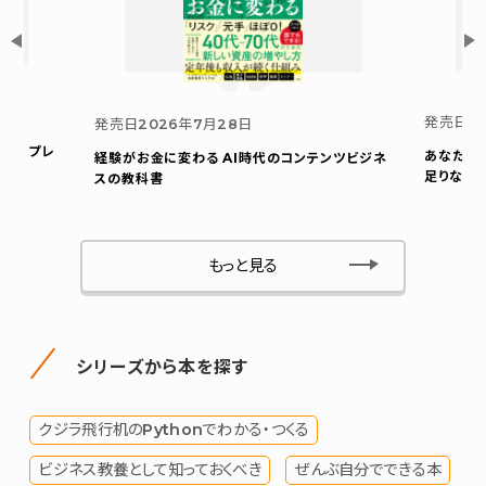
発売日
2
発売日
2026年7月28日
ウト プレ
あなたの
経験がお金に変わる AI時代のコンテンツビジネ
足りない
スの教科書
もっと見る
シリーズから本を探す
クジラ飛行机のPythonでわかる・つくる
ビジネス教養として知っておくべき
ぜんぶ自分でできる本