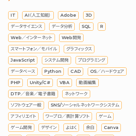
IT
AI（人工知能）
Adobe
3D
データサイエンス
データ分析
SQL
R
Web／インターネット
Web開発
スマートフォン／モバイル
グラフィックス
JavaScript
システム開発
プログラミング
データベース
Python
CAD
OS／ハードウェア
PHP
Unity/C#
VBA
動画編集
DTP／音楽／電子書籍
ネットワーク
ソフトウェア一般
SNS/ソーシャルネットワークシステム
アフィリエイト
ワープロ／表計算ソフト
ゲーム
ゲーム開発
デザイン
よはく
余白
Canva