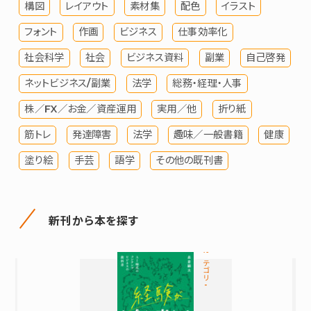
構図
レイアウト
素材集
配色
イラスト
フォント
作画
ビジネス
仕事効率化
社会科学
社会
ビジネス資料
副業
自己啓発
ネットビジネス/副業
法学
総務・経理・人事
株／FX／お金／資産運用
実用／他
折り紙
筋トレ
発達障害
法学
趣味／一般書籍
健康
塗り絵
手芸
語学
その他の既刊書
新刊から本を探す
カテゴリ-