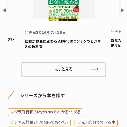
発売日
2
発売日
2026年7月28日
ウト プレ
あなたの
経験がお金に変わる AI時代のコンテンツビジネ
足りない
スの教科書
もっと見る
シリーズから本を探す
クジラ飛行机のPythonでわかる・つくる
ビジネス教養として知っておくべき
ぜんぶ自分でできる本