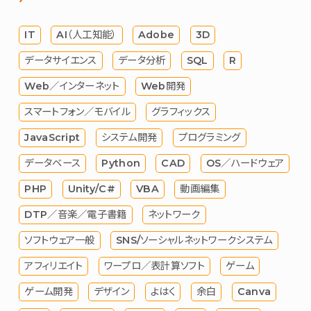
IT
AI（人工知能）
Adobe
3D
データサイエンス
データ分析
SQL
R
Web／インターネット
Web開発
スマートフォン／モバイル
グラフィックス
JavaScript
システム開発
プログラミング
データベース
Python
CAD
OS／ハードウェア
PHP
Unity/C#
VBA
動画編集
DTP／音楽／電子書籍
ネットワーク
ソフトウェア一般
SNS/ソーシャルネットワークシステム
アフィリエイト
ワープロ／表計算ソフト
ゲーム
ゲーム開発
デザイン
よはく
余白
Canva