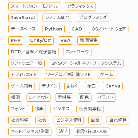
スマートフォン／モバイル
グラフィックス
JavaScript
システム開発
プログラミング
データベース
Python
CAD
OS／ハードウェア
PHP
Unity/C#
VBA
動画編集
DTP／音楽／電子書籍
ネットワーク
ソフトウェア一般
SNS/ソーシャルネットワークシステム
アフィリエイト
ワープロ／表計算ソフト
ゲーム
ゲーム開発
デザイン
よはく
余白
Canva
構図
レイアウト
素材集
配色
イラスト
フォント
作画
ビジネス
仕事効率化
社会科学
社会
ビジネス資料
副業
自己啓発
ネットビジネス/副業
法学
総務・経理・人事