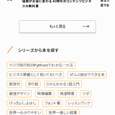
あなたの
経験がお金に変わる AI時代のコンテンツビジネ
足りない
スの教科書
もっと見る
シリーズから本を探す
クジラ飛行机のPythonでわかる・つくる
ビジネス教養として知っておくべき
ぜんぶ自分でできる本
新世代
折り紙
０からわかる！超入門
最強デザイン
映像編集
発達障害
ツボ
けっきょく、よはく。
フォント集
レッスンブック
世界一わかりやすい
世界一楽しい授業