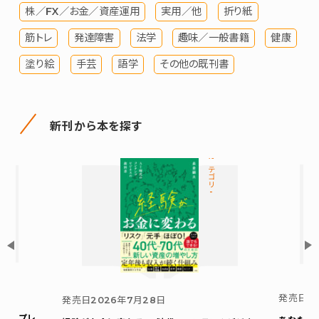
株／FX／お金／資産運用
実用／他
折り紙
筋トレ
発達障害
法学
趣味／一般書籍
健康
塗り絵
手芸
語学
その他の既刊書
新刊から本を探す
カテゴリ-
発売日
2
発売日
2026年7月28日
ウト プレ