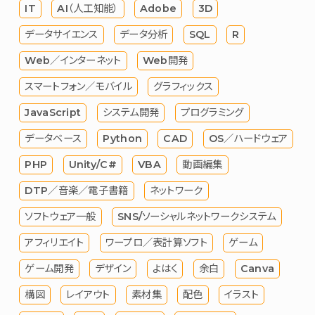
IT
AI（人工知能）
Adobe
3D
データサイエンス
データ分析
SQL
R
Web／インターネット
Web開発
スマートフォン／モバイル
グラフィックス
JavaScript
システム開発
プログラミング
データベース
Python
CAD
OS／ハードウェア
PHP
Unity/C#
VBA
動画編集
DTP／音楽／電子書籍
ネットワーク
ソフトウェア一般
SNS/ソーシャルネットワークシステム
アフィリエイト
ワープロ／表計算ソフト
ゲーム
ゲーム開発
デザイン
よはく
余白
Canva
構図
レイアウト
素材集
配色
イラスト