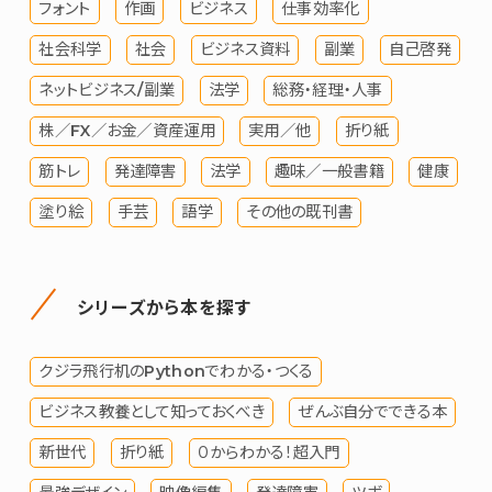
フォント
作画
ビジネス
仕事効率化
社会科学
社会
ビジネス資料
副業
自己啓発
ネットビジネス/副業
法学
総務・経理・人事
株／FX／お金／資産運用
実用／他
折り紙
筋トレ
発達障害
法学
趣味／一般書籍
健康
塗り絵
手芸
語学
その他の既刊書
シリーズから本を探す
クジラ飛行机のPythonでわかる・つくる
ビジネス教養として知っておくべき
ぜんぶ自分でできる本
新世代
折り紙
０からわかる！超入門