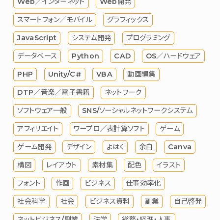
Web／インターネット
Web開発
スマートフォン／モバイル
グラフィックス
JavaScript
システム開発
プログラミング
データベース
Python
CAD
OS／ハードウェア
PHP
Unity/C#
VBA
動画編集
DTP／音楽／電子書籍
ネットワーク
ソフトウェア一般
SNS/ソーシャルネットワークシステム
アフィリエイト
ワープロ／表計算ソフト
ゲーム
ゲーム開発
デザイン
よはく
余白
Canva
構図
レイアウト
素材集
配色
イラスト
フォント
作画
ビジネス
仕事効率化
社会科学
社会
ビジネス資料
副業
自己啓発
ネットビジネス/副業
法学
総務・経理・人事