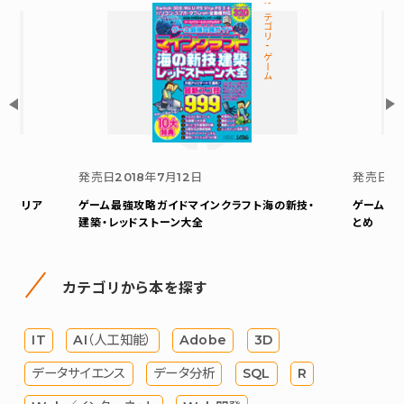
カテゴリ-ゲーム
発売日
2018年7月12日
発売日
2
インテリア
ゲーム最強攻略ガイド
マインクラフト海の新技・
ゲーム超
建築・レッドストーン大全
とめ
カテゴリから本を探す
IT
AI（人工知能）
Adobe
3D
データサイエンス
データ分析
SQL
R