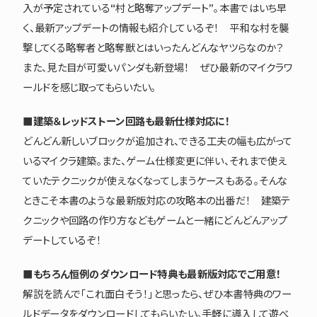
入が予定されている“村と略奪アップデート”。本書ではいち早
く、最新アップデートの情報も紹介しているぞ！ 平和な村を襲
撃してくる略奪者と略奪獣とはいったんどんなヤツらなのか？
また、見た目が可愛いパンダも新登場！ ぜひ最新のマイクラワ
ールドを感じ取ってもらいたい。
■建築＆レッドストーン回路も最新仕様対応に！
どんどん新しいブロックが追加され、できる工夫の幅も広がって
いるマイクラ建築。また、ゲーム仕様変更に伴い、それまで使え
ていたテクニックが使えなくなってしまうケースもある。そんな
ときこそ本書のような最新版対応の攻略本の出番だ！ 建築テ
クニックや回路の作り方などもゲームと一緒にどんどんアップ
デートしているぞ！
■もちろん恒例のダウンロード特典も最新版対応でご用意！
解説を読んで「これ面白そう！」と思ったら、ぜひ本書特典のワー
ルドデータをダウンロードしてもらいたい。手軽に導入して遊べ