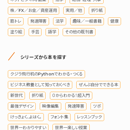
株／FX／お金／資産運用
実用／他
折り紙
筋トレ
発達障害
法学
趣味／一般書籍
健康
塗り絵
手芸
語学
その他の既刊書
シリーズから本を探す
クジラ飛行机のPythonでわかる・つくる
ビジネス教養として知っておくべき
ぜんぶ自分でできる本
新世代
折り紙
０からわかる！超入門
最強デザイン
映像編集
発達障害
ツボ
けっきょく、よはく。
フォント集
レッスンブック
世界一わかりやすい
世界一楽しい授業