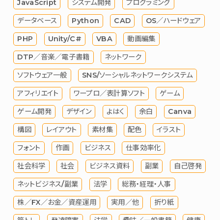
JavaScript
システム開発
プログラミング
データベース
Python
CAD
OS／ハードウェア
PHP
Unity/C#
VBA
動画編集
DTP／音楽／電子書籍
ネットワーク
ソフトウェア一般
SNS/ソーシャルネットワークシステム
アフィリエイト
ワープロ／表計算ソフト
ゲーム
ゲーム開発
デザイン
よはく
余白
Canva
構図
レイアウト
素材集
配色
イラスト
フォント
作画
ビジネス
仕事効率化
社会科学
社会
ビジネス資料
副業
自己啓発
ネットビジネス/副業
法学
総務・経理・人事
株／FX／お金／資産運用
実用／他
折り紙