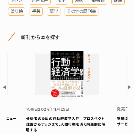
筋トレ
発達障害
法学
趣味／一般書籍
健康
塗り絵
手芸
語学
その他の既刊書
新刊から本を探す
カテゴリ-仕事効率化
発売日
2
発売日
2024年11月25日
増補改訂
ボンニュー
分析者のための行動経済学入門 プロスペクト
サービス
理論からナッジまで、人間行動を深く網羅的に解
明する