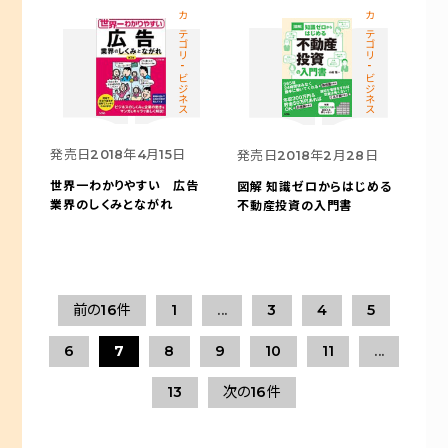
カテゴリ-ビジネス
カテゴリ-ビジネス
発売日
2018年4月15日
発売日
2018年2月28日
世界一わかりやすい 広告
図解 知識ゼロからはじめる
業界のしくみとながれ
不動産投資の入門書
前の16件
1
...
3
4
5
6
7
8
9
10
11
...
13
次の16件