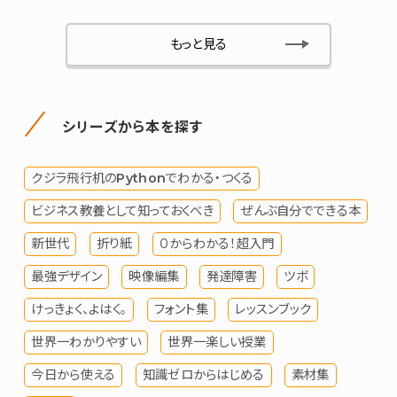
もっと見る
シリーズから本を探す
クジラ飛行机のPythonでわかる・つくる
ビジネス教養として知っておくべき
ぜんぶ自分でできる本
新世代
折り紙
０からわかる！超入門
最強デザイン
映像編集
発達障害
ツボ
けっきょく、よはく。
フォント集
レッスンブック
世界一わかりやすい
世界一楽しい授業
今日から使える
知識ゼロからはじめる
素材集